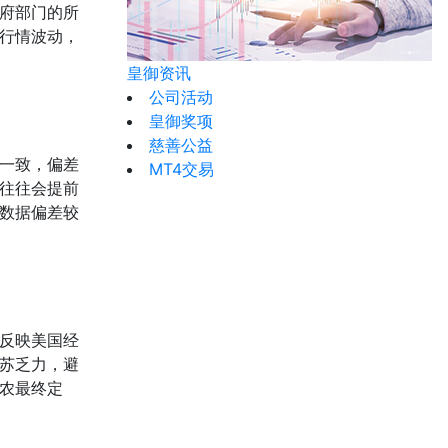
府部门的所
行情波动，
皇御资讯
公司活动
皇御奖项
慈善公益
一致，偏差
MT4交易
往往会提前
数据偏差较
反映美国经
苏乏力，避
农最终定