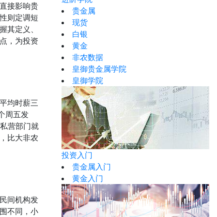
直接影响贵
贵金属
性则定调短
现货
握其定义、
白银
点，为投资
黄金
非农数据
皇御贵金属学院
皇御学院
平均时薪三
个周五发
焦私营部门就
，比大非农
投资入门
贵金属入门
黄金入门
民间机构发
围不同，小