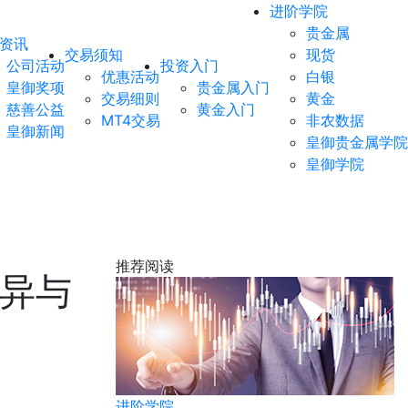
进阶学院
贵金属
资讯
交易须知
现货
公司活动
投资入门
优惠活动
白银
皇御奖项
贵金属入门
交易细则
黄金
慈善公益
黄金入门
MT4交易
非农数据
皇御新闻
皇御贵金属学院
皇御学院
推荐阅读
异与
进阶学院