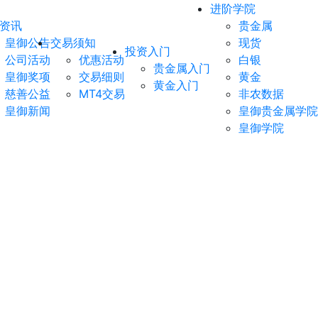
进阶学院
资讯
贵金属
皇御公告
交易须知
现货
投资入门
公司活动
优惠活动
白银
贵金属入门
皇御奖项
交易细则
黄金
黄金入门
慈善公益
MT4交易
非农数据
皇御新闻
皇御贵金属学院
皇御学院