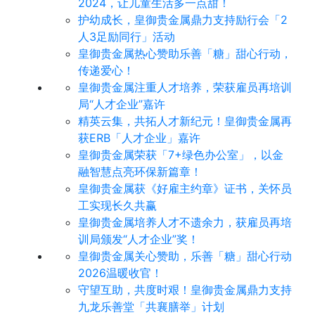
2024，让儿童生活多一点甜！
护幼成长，皇御贵金属鼎力支持励行会「2
人3足励同行」活动
皇御贵金属热心赞助乐善「糖」甜心行动，
传递爱心！
皇御贵金属注重人才培养，荣获雇员再培训
局“人才企业”嘉许
精英云集，共拓人才新纪元！皇御贵金属再
获ERB「人才企业」嘉许
皇御贵金属荣获「7+绿色办公室」，以金
融智慧点亮环保新篇章！
皇御贵金属获《好雇主约章》证书，关怀员
工实现长久共赢
皇御贵金属培养人才不遗余力，获雇员再培
训局颁发“人才企业”奖！
皇御贵金属关心赞助，乐善「糖」甜心行动
2026温暖收官！
守望互助，共度时艰！皇御贵金属鼎力支持
九龙乐善堂「共襄膳举」计划