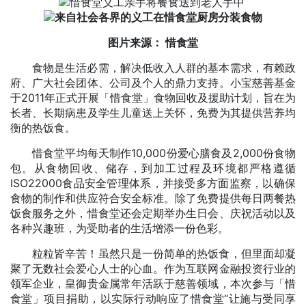
图片来源： 惜食堂
食物是生活必需，解决低收入人群的基本需求，有赖政
府、广大社会团体、公司及个人的鼎力支持。小宝慈善基金
于2011年正式开展「惜食堂」食物回收及援助计划，旨在为
长者、长期病患及学生儿童送上关怀，免费为其提供营养均
衡的热饭食。
惜食堂平均每天制作10,000份爱心膳食及2,000份食物
包。从食物回收、储存，到加工过程及环境都严格遵循
ISO22000食品安全管理体系，并接受多方面监察，以确保
食物的制作和供应符合安全标准。除了免费提供每日两餐热
饭食服务之外，惜食堂还会定期举办生日会、庆祝活动以及
各种兴趣班，为受助者的生活增添一份色彩。
粒粒皆辛苦！虽然只是一份简单的热饭食，但里面却凝
聚了无数社会爱心人士的心血。作为互联网金融投资行业的
领军企业，皇御贵金属常年活跃于慈善领域，本次参与「惜
食堂」项目捐助，以实际行动响应了惜食堂“让施与受同享