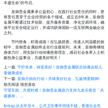
丰盛生命”的号召。
皇御贵金属秉承公益初心，在践行社会责任的同时，更
将责任贯穿于企业经营的各个领域。成立近8年来，皇御贵
金属不断通过技术创新、提升服务质量、净化交易环境，确
保平台安全稳定运行，并成功跻身国际一流互联网金融企业
之列。
节约惜食，积善成德！在弘扬慈善、传递人间温暖的旅
程中，皇御贵金属始终走在行业最前列。未来，皇御将继续
身体力行，用实际行动传播慈善理念，感召社会各界人士积
极投身公益事业，共建美好明天！
上一篇:
守护未来，铸造美好！皇御贵金属联合协康会助儿
童健康成长
下一篇:
皇御月捐在行动！共铸美好社会，弘扬博爱精神!
相关阅读
猜您喜欢
守望互助，共度时艰！皇御贵金属鼎力支持九龙乐善堂「共
襄膳举」 …
&nbsp;从去年至今，公共卫生事件持续不稳，香港社会失