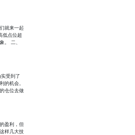
们就来一起
高低点位超
象。 二、
确实受到了
利的机会。
的仓位去做
的盈利，但
这样几大技