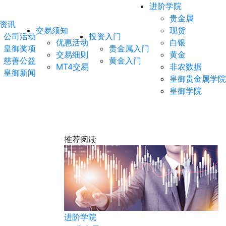
进阶学院
贵金属
资讯
交易须知
现货
公司活动
投资入门
优惠活动
白银
皇御奖项
贵金属入门
交易细则
黄金
慈善公益
黄金入门
MT4交易
非农数据
皇御新闻
皇御贵金属学院
皇御学院
推荐阅读
非农数据
进阶学院