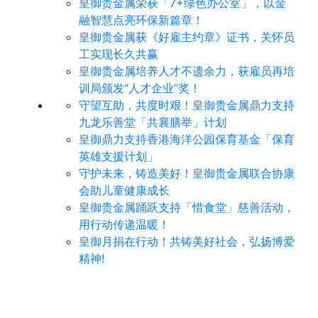
皇御贵金属荣获「7+绿色办公室」，以金
融智慧点亮环保新篇章！
皇御贵金属获《好雇主约章》证书，关怀员
工实现长久共赢
皇御贵金属培养人才不遗余力，获雇员再培
训局颁发“人才企业”奖！
守望互助，共度时艰！皇御贵金属鼎力支持
九龙乐善堂「共襄膳举」计划
皇御鼎力支持香港海洋公园保育基金「保育
英雄支援计划」
守护未来，铸造美好！皇御贵金属联合协康
会助儿童健康成长
皇御贵金属踊跃支持「惜食堂」慈善活动，
用行动传递温暖！
皇御月捐在行动！共铸美好社会，弘扬博爱
精神!