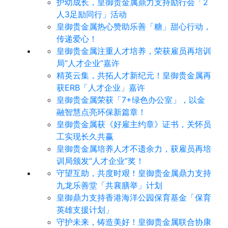
护幼成长，皇御贵金属鼎力支持励行会「2
人3足励同行」活动
皇御贵金属热心赞助乐善「糖」甜心行动，
传递爱心！
皇御贵金属注重人才培养，荣获雇员再培训
局“人才企业”嘉许
精英云集，共拓人才新纪元！皇御贵金属再
获ERB「人才企业」嘉许
皇御贵金属荣获「7+绿色办公室」，以金
融智慧点亮环保新篇章！
皇御贵金属获《好雇主约章》证书，关怀员
工实现长久共赢
皇御贵金属培养人才不遗余力，获雇员再培
训局颁发“人才企业”奖！
守望互助，共度时艰！皇御贵金属鼎力支持
九龙乐善堂「共襄膳举」计划
皇御鼎力支持香港海洋公园保育基金「保育
英雄支援计划」
守护未来，铸造美好！皇御贵金属联合协康