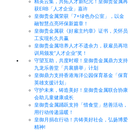
精英云集，共拓人才新纪元！皇御贵金属再
获ERB「人才企业」嘉许
皇御贵金属荣获「7+绿色办公室」，以金
融智慧点亮环保新篇章！
皇御贵金属获《好雇主约章》证书，关怀员
工实现长久共赢
皇御贵金属培养人才不遗余力，获雇员再培
训局颁发“人才企业”奖！
守望互助，共度时艰！皇御贵金属鼎力支持
九龙乐善堂「共襄膳举」计划
皇御鼎力支持香港海洋公园保育基金「保育
英雄支援计划」
守护未来，铸造美好！皇御贵金属联合协康
会助儿童健康成长
皇御贵金属踊跃支持「惜食堂」慈善活动，
用行动传递温暖！
皇御月捐在行动！共铸美好社会，弘扬博爱
精神!