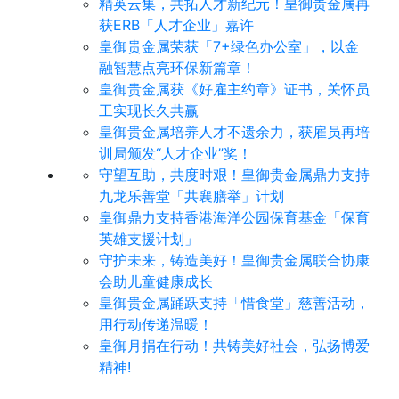
精英云集，共拓人才新纪元！皇御贵金属再
获ERB「人才企业」嘉许
皇御贵金属荣获「7+绿色办公室」，以金
融智慧点亮环保新篇章！
皇御贵金属获《好雇主约章》证书，关怀员
工实现长久共赢
皇御贵金属培养人才不遗余力，获雇员再培
训局颁发“人才企业”奖！
守望互助，共度时艰！皇御贵金属鼎力支持
九龙乐善堂「共襄膳举」计划
皇御鼎力支持香港海洋公园保育基金「保育
英雄支援计划」
守护未来，铸造美好！皇御贵金属联合协康
会助儿童健康成长
皇御贵金属踊跃支持「惜食堂」慈善活动，
用行动传递温暖！
皇御月捐在行动！共铸美好社会，弘扬博爱
精神!