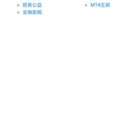
慈善公益
MT4交易
皇御新闻