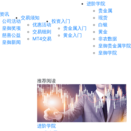
进阶学院
贵金属
资讯
交易须知
现货
公司活动
投资入门
优惠活动
白银
皇御奖项
贵金属入门
交易细则
黄金
慈善公益
黄金入门
MT4交易
非农数据
皇御新闻
皇御贵金属学院
皇御学院
推荐阅读
现货
进阶学院