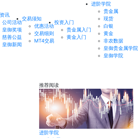
进阶学院
贵金属
资讯
交易须知
现货
公司活动
投资入门
优惠活动
白银
皇御奖项
贵金属入门
交易细则
黄金
慈善公益
黄金入门
MT4交易
非农数据
皇御新闻
皇御贵金属学院
皇御学院
推荐阅读
黄金
进阶学院