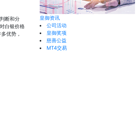
皇御资讯
判断和分
公司活动
对白银价格
皇御奖项
许多优势，
慈善公益
MT4交易