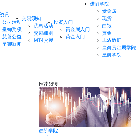
进阶学院
贵金属
资讯
交易须知
现货
公司活动
投资入门
优惠活动
白银
皇御奖项
贵金属入门
交易细则
黄金
慈善公益
黄金入门
MT4交易
非农数据
皇御新闻
皇御贵金属学院
皇御学院
推荐阅读
黄金
进阶学院