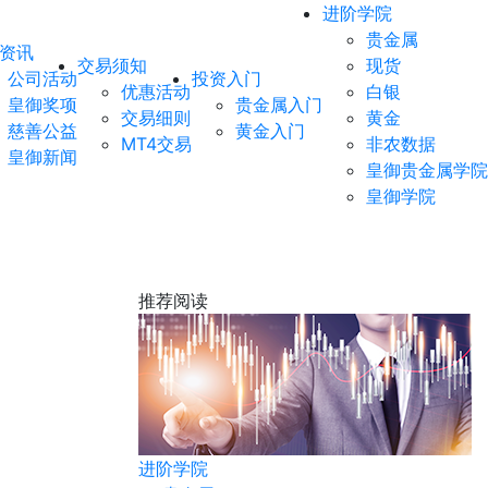
进阶学院
贵金属
资讯
交易须知
现货
公司活动
投资入门
优惠活动
白银
皇御奖项
贵金属入门
交易细则
黄金
慈善公益
黄金入门
MT4交易
非农数据
皇御新闻
皇御贵金属学院
皇御学院
推荐阅读
黄金
进阶学院