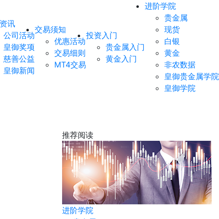
进阶学院
贵金属
资讯
交易须知
现货
公司活动
投资入门
优惠活动
白银
皇御奖项
贵金属入门
交易细则
黄金
慈善公益
黄金入门
MT4交易
非农数据
皇御新闻
皇御贵金属学院
皇御学院
推荐阅读
黄金
进阶学院