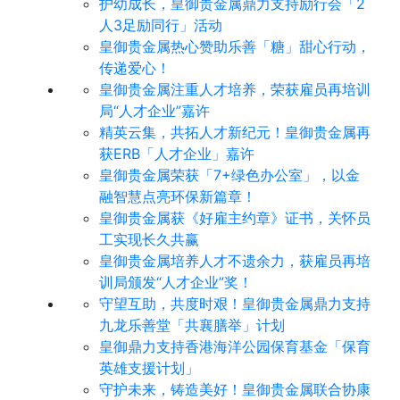
护幼成长，皇御贵金属鼎力支持励行会「2
人3足励同行」活动
皇御贵金属热心赞助乐善「糖」甜心行动，
传递爱心！
皇御贵金属注重人才培养，荣获雇员再培训
局“人才企业”嘉许
精英云集，共拓人才新纪元！皇御贵金属再
获ERB「人才企业」嘉许
皇御贵金属荣获「7+绿色办公室」，以金
融智慧点亮环保新篇章！
皇御贵金属获《好雇主约章》证书，关怀员
工实现长久共赢
皇御贵金属培养人才不遗余力，获雇员再培
训局颁发“人才企业”奖！
守望互助，共度时艰！皇御贵金属鼎力支持
九龙乐善堂「共襄膳举」计划
皇御鼎力支持香港海洋公园保育基金「保育
英雄支援计划」
守护未来，铸造美好！皇御贵金属联合协康