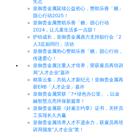
生态
皇御贵金属延续公益初心，赞助乐善「糖」
甜心行动2025！
皇御贵金属赞助乐善「糖」甜心行动
2024，让儿童生活多一点甜！
护幼成长，皇御贵金属鼎力支持励行会「2
人3足励同行」活动
皇御贵金属热心赞助乐善「糖」甜心行动，
传递爱心！
皇御贵金属注重人才培养，荣获雇员再培训
局“人才企业”嘉许
精英云集，共拓人才新纪元！皇御贵金属再
获ERB「人才企业」嘉许
皇御贵金属荣获「7+绿色办公室」，以金
融智慧点亮环保新篇章！
皇御贵金属获《好雇主约章》证书，关怀员
工实现长久共赢
皇御贵金属培养人才不遗余力，获雇员再培
训局颁发“人才企业”奖！