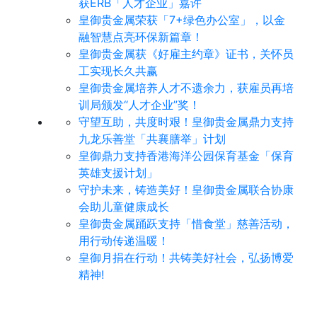
获ERB「人才企业」嘉许
皇御贵金属荣获「7+绿色办公室」，以金
融智慧点亮环保新篇章！
皇御贵金属获《好雇主约章》证书，关怀员
工实现长久共赢
皇御贵金属培养人才不遗余力，获雇员再培
训局颁发“人才企业”奖！
守望互助，共度时艰！皇御贵金属鼎力支持
九龙乐善堂「共襄膳举」计划
皇御鼎力支持香港海洋公园保育基金「保育
英雄支援计划」
守护未来，铸造美好！皇御贵金属联合协康
会助儿童健康成长
皇御贵金属踊跃支持「惜食堂」慈善活动，
用行动传递温暖！
皇御月捐在行动！共铸美好社会，弘扬博爱
精神!