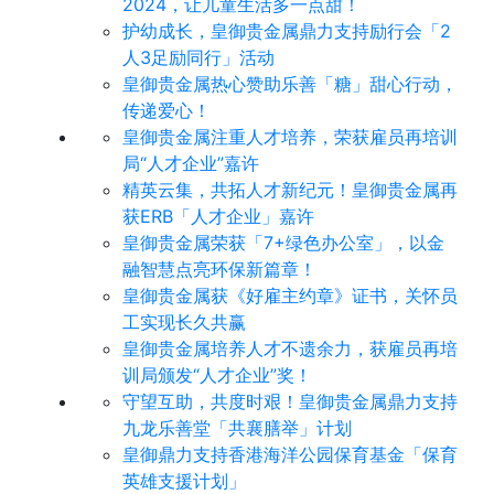
2024，让儿童生活多一点甜！
护幼成长，皇御贵金属鼎力支持励行会「2
人3足励同行」活动
皇御贵金属热心赞助乐善「糖」甜心行动，
传递爱心！
皇御贵金属注重人才培养，荣获雇员再培训
局“人才企业”嘉许
精英云集，共拓人才新纪元！皇御贵金属再
获ERB「人才企业」嘉许
皇御贵金属荣获「7+绿色办公室」，以金
融智慧点亮环保新篇章！
皇御贵金属获《好雇主约章》证书，关怀员
工实现长久共赢
皇御贵金属培养人才不遗余力，获雇员再培
训局颁发“人才企业”奖！
守望互助，共度时艰！皇御贵金属鼎力支持
九龙乐善堂「共襄膳举」计划
皇御鼎力支持香港海洋公园保育基金「保育
英雄支援计划」